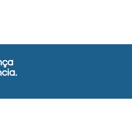
nça
cia.