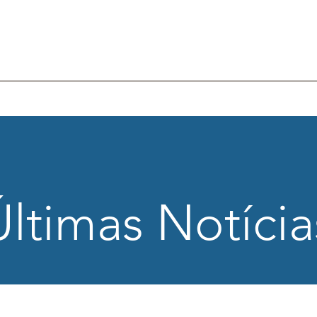
tucional
Projetos
Trabalho
Reabilitação
Direitos
N
Últimas Notícia