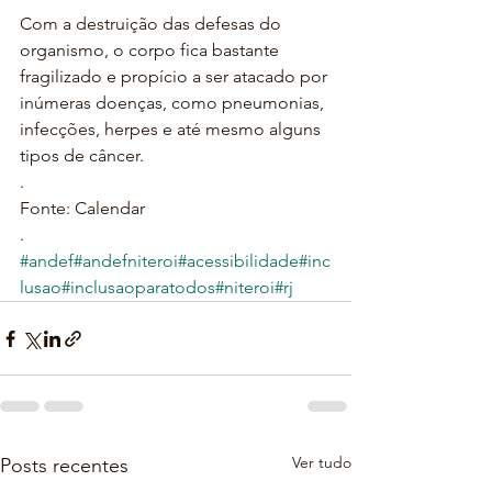
Com a destruição das defesas do 
organismo, o corpo fica bastante 
fragilizado e propício a ser atacado por 
inúmeras doenças, como pneumonias, 
infecções, herpes e até mesmo alguns 
tipos de câncer.
.
Fonte: Calendar
.
#andef
#andefniteroi
#acessibilidade
#inc
lusao
#inclusaoparatodos
#niteroi
#rj
Ver tudo
Posts recentes