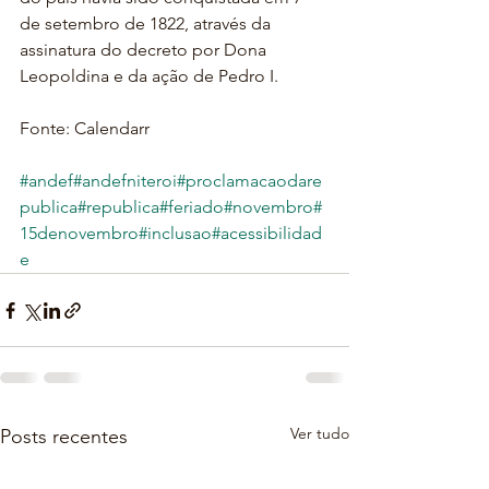
de setembro de 1822, através da 
assinatura do decreto por Dona 
Leopoldina e da ação de Pedro I.
Fonte: Calendarr
#andef
#andefniteroi
#proclamacaodare
publica
#republica
#feriado
#novembro
#
15denovembro
#inclusao
#acessibilidad
e
Ver tudo
Posts recentes