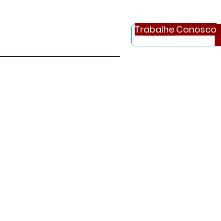
Trabalhe Conosco
otícias
Ouvidoria
Continue..