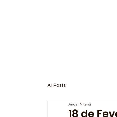
All Posts
Andef Niterói
18 de Fev