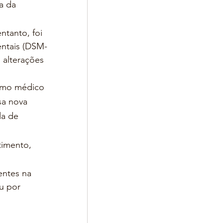
a da 
tanto, foi 
entais (DSM-
 alterações 
rmo médico 
a nova 
da de 
imento, 
entes na 
u por 