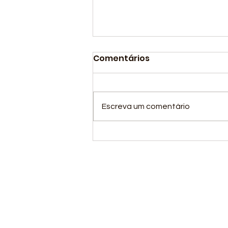
Comentários
Escreva um comentário
Nossa equipe de
atletismo concluiu com
grande sucesso sua
participação na 2ª
Fase Nacional do
Circuito Loterias Caixa
de Atletismo.