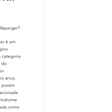
Asperger?
er é um 
gico 
 categoria 
 do 
oi 
os anos, 
, porém 
lacionada 
Síndrome 
icada como 