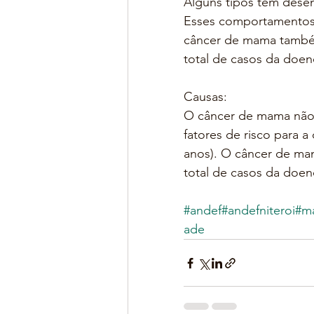
Alguns tipos têm dese
Esses comportamentos d
câncer de mama també
total de casos da doen
Causas:
O câncer de mama não 
fatores de risco para 
anos). O câncer de ma
total de casos da doen
#andef
#andefniteroi
#m
ade