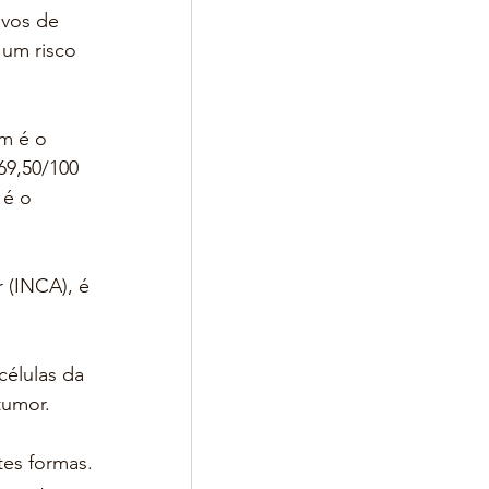
ovos de 
um risco 
m é o 
69,50/100 
 é o 
 (INCA), é 
.
élulas da 
tumor.
tes formas. 