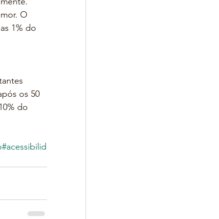
amente. 
umor. O 
as 1% do 
antes 
após os 50 
 10% do 
o
#acessibilid