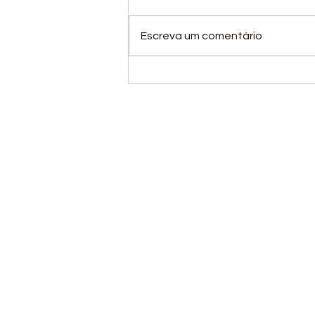
Escreva um comentário
A ANDEF Cobras está
em quadra!