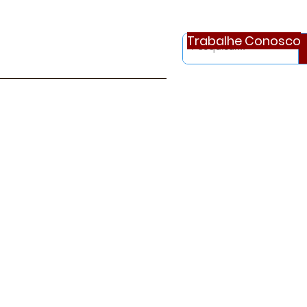
Trabalhe Conosco
otícias
Ouvidoria
Continue..