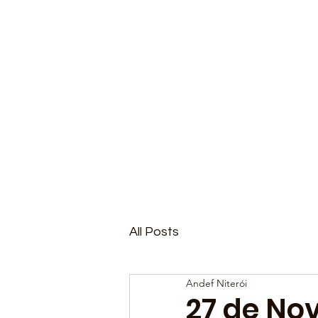
All Posts
Andef Niterói
27 de No