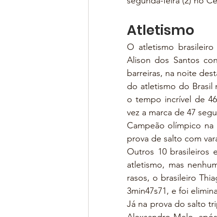
segunda-feira (2) no 
Atletismo
O atletismo brasileir
Alison dos Santos co
barreiras, na noite des
do atletismo do Brasil
o tempo incrível de 4
vez a marca de 47 seg
Campeão olímpico na R
prova de salto com var
Outros 10 brasileiros 
atletismo, mas nenhum
rasos, o brasileiro Th
3min47s71, e foi elimin
Já na prova do salto tr