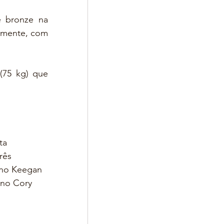
 bronze na 
amente, com 
75 kg) que 
ta 
rês 
iano Keegan 
ano Cory 