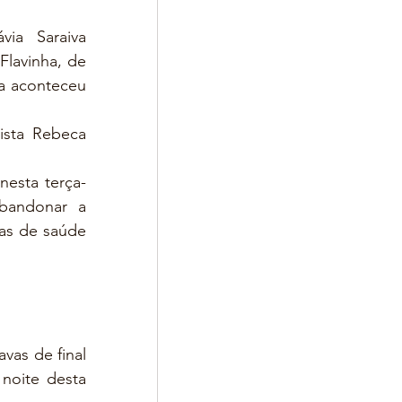
via Saraiva 
lavinha, de 
a aconteceu 
ista Rebeca 
nesta terça-
bandonar a 
as de saúde 
vas de final 
noite desta 