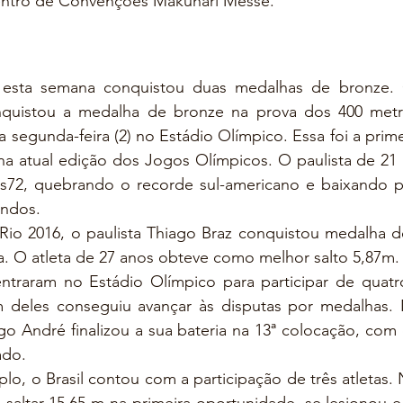
Centro de Convenções Makuhari Messe.
o esta semana conquistou duas medalhas de bronze. O
nquistou a medalha de bronze na prova dos 400 metr
ta segunda-feira (2) no Estádio Olímpico. Essa foi a prim
 na atual edição dos Jogos Olímpicos. O paulista de 21 
6s72, quebrando o recorde sul-americano e baixando pe
undos.
io 2016, o paulista Thiago Braz conquistou medalha d
a. O atleta de 27 anos obteve como melhor salto 5,87m.
entraram no Estádio Olímpico para participar de quatr
 deles conseguiu avançar às disputas por medalhas. 
iago André finalizou a sua bateria na 13ª colocação, com
ado.
iplo, o Brasil contou com a participação de três atletas.