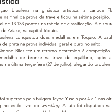
ística
ão brasileira na ginástica artística, a carioca Flá
 na final da prova da trave e ficou na sétima posição. F
l de 13.133 pontos na tabela de classificação. A disput
de Ariake, na capital Tóquio.
brasileira conquistou duas medalhas em Tóquio. A paul
de prata na prova individual geral e ouro no salto.
Simone Biles fez um retorno destemido à competição 
medalha de bronze na trave de equilíbrio, após a
 na última terça-feira (27 de julho), alegando problem
 foi superada pela búlgara Taybe Yusein por 4 a 1 nas oita
 no estilo livre do 
wrestling
. A luta foi disputada na 