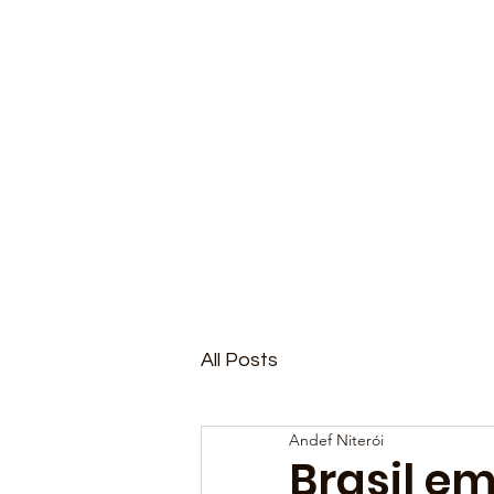
All Posts
Andef Niterói
Brasil em