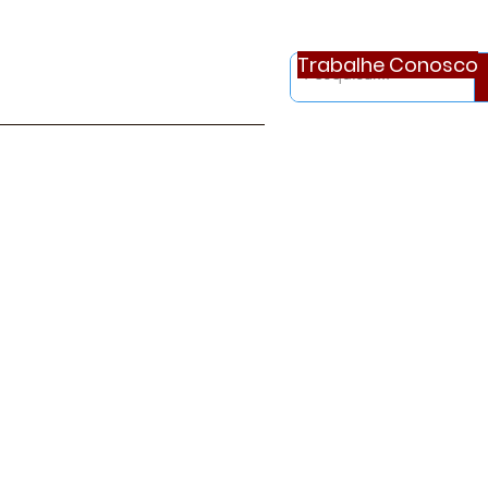
Trabalhe Conosco
otícias
Ouvidoria
Continue..