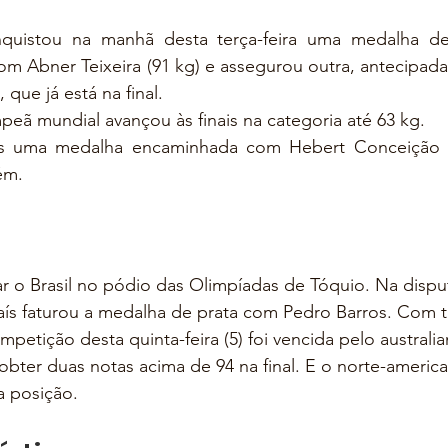
nquistou na manhã desta terça-feira uma medalha de
m Abner Teixeira (91 kg) e assegurou outra, antecipad
 que já está na final. 
peã mundial avançou às finais na categoria até 63 kg. 
s uma medalha encaminhada com Hebert Conceição (
ém.
ar o Brasil no pódio das Olimpíadas de Tóquio. Na dispu
aís faturou a medalha de prata com Pedro Barros. Com t
competição desta quinta-feira (5) foi vencida pelo austral
obter duas notas acima de 94 na final. E o norte-americ
a posição.