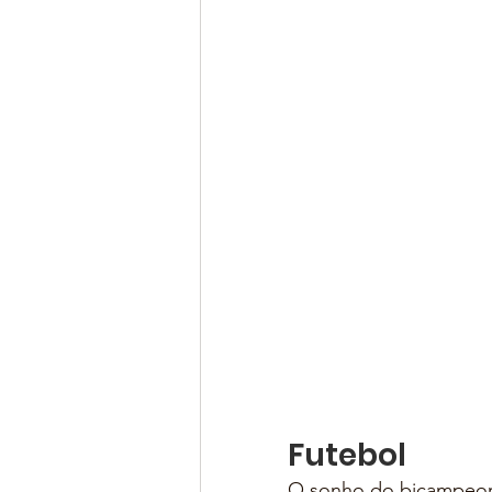
Futebol
O sonho do bicampeonat