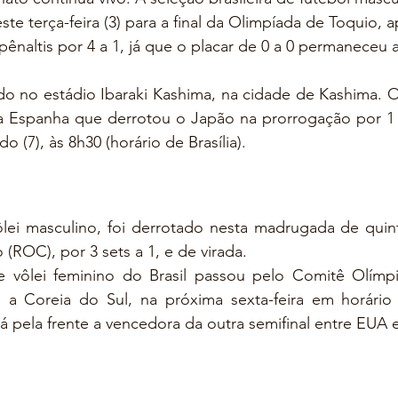
ste terça-feira (3) para a final da Olimpíada de Toquio, a
ênaltis por 4 a 1, já que o placar de 0 a 0 permaneceu at
ado no estádio Ibaraki Kashima, na cidade de Kashima. O 
rá a Espanha que derrotou o Japão na prorrogação por 1 a
 (7), às 8h30 (horário de Brasília).
ôlei masculino, foi derrotado nesta madrugada de quinta
(ROC), por 3 sets a 1, e de virada.
de vôlei feminino do Brasil passou pelo Comitê Olímp
l a Coreia do Sul, na próxima sexta-feira em horário 
rá pela frente a vencedora da outra semifinal entre EUA e