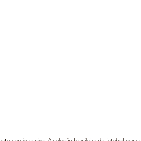
o continua vivo. A seleção brasileira de futebol mascu