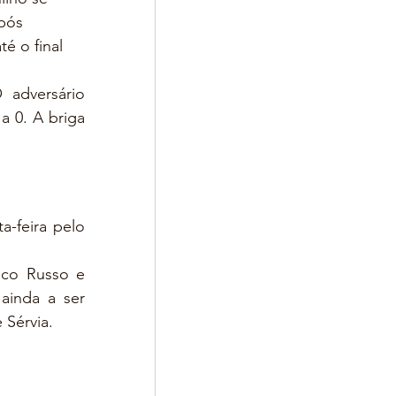
pós 
é o final 
 adversário 
 0. A briga 
-feira pelo 
ico Russo e 
ainda a ser 
 Sérvia.