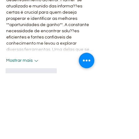
atualizado e munido das informa??es 
certas é crucial para quem deseja 
prosperar e identificar as melhores 
**oportunidades de ganho**. A constante 
necessidade de encontrar solu??es 
eficientes e fontes confiáveis de 
conhecimento me levou a explorar 
diversas ferramentas. Uma delas que se…
Mostrar mais
Curtir
Responder
lin strong
02 de out. de 2025
Parabéns pela produ??o deste conteúdo! 
A qualidade da análise e a clareza 
expositiva s?o notáveis, transformando 
um tema complexo em algo acessível e 
compreensível. A estrutura deste post 
facilita a absor??o do conhecimento e o 