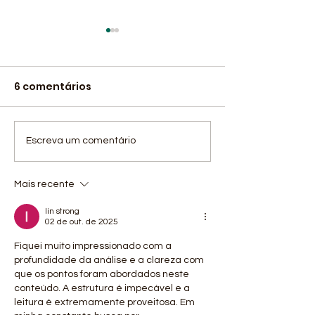
6 comentários
Entre os dias 12 e 14 de
A Andef receb
Escreva um comentário
junho, a ANDEF
visita da Dra. 
recebeu o
Matta, advog
Mais recente
Campeonato
presidente da
lin strong
Regional Leste de
Comissão da
02 de out. de 2025
Bocha Paralímpica
Pessoas com
Fiquei muito impressionado com a 
Deficiência d
profundidade da análise e a clareza com 
Maricá, e da D
que os pontos foram abordados neste 
conteúdo. A estrutura é impecável e a 
Caroline Diniz,
leitura é extremamente proveitosa. Em 