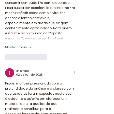
consumir conteúdo t?o bem elaborado. 
Essa busca por excelência em informa??o 
me fez refletir sobre como é vital ter 
acesso a fontes confiáveis, 
especialmente em áreas que exigem 
conhecimento aprofundado. Para quem 
está imerso no mundo da **aposta 
esportiva**, encontrar um local que…
Mostrar mais
Curtir
Responder
lin strong
02 de out. de 2025
Fiquei muito impressionado com a 
profundidade da análise e a clareza com 
que as ideias foram expostas neste post. 
é evidente o esfor?o em oferecer um 
material de alta qualidade que 
realmente contribua para o 
desenvolvimento do leitor. Manter-se 