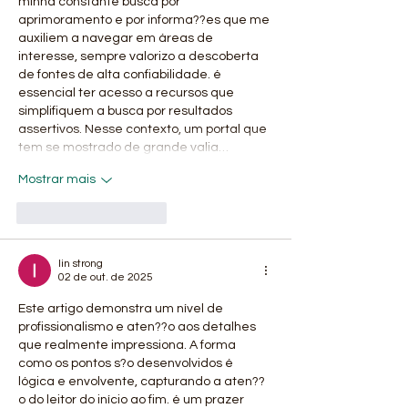
cirurgiã-dent
minha constante busca por 
aprimoramento e por informa??es que me 
especializada
auxiliem a navegar em áreas de 
atendimento 
interesse, sempre valorizo a descoberta 
de fontes de alta confiabilidade. é 
essencial ter acesso a recursos que 
simplifiquem a busca por resultados 
assertivos. Nesse contexto, um portal que 
tem se mostrado de grande valia…
Mostrar mais
Curtir
Responder
lin strong
02 de out. de 2025
Este artigo demonstra um nível de 
profissionalismo e aten??o aos detalhes 
que realmente impressiona. A forma 
como os pontos s?o desenvolvidos é 
lógica e envolvente, capturando a aten??
o do leitor do início ao fim. é um prazer 