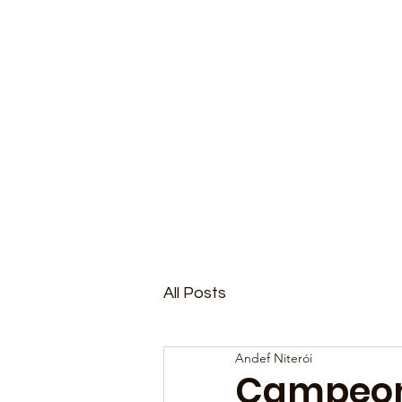
All Posts
Andef Niterói
Campeona