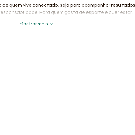
o de quem vive conectado, seja para acompanhar resultados
 responsabilidade. Para quem gosta de esporte e quer estar
Mostrar mais