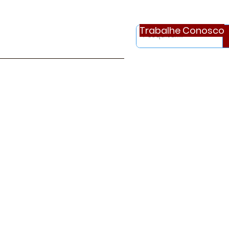
Trabalhe Conosco
otícias
Ouvidoria
Continue..