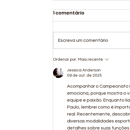
1 comentário
Escreva um comentário
Nossa equipe de
Ordenar por:
Mais recente
atletismo concluiu com
grande sucesso sua
Jessica Anderson
09 de out. de 2025
participação na 2ª
Fase Nacional do
Acompanhar o Campeonato Br
emociona, porque mostra o v
Circuito Loterias Caixa
equipe e paixão. Enquanto li
de Atletismo.
Paulo, lembrei como é import
real. Recentemente, descobri
diversas modalidades esporti
detalhes sobre suas funções e