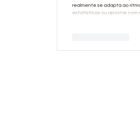
realmente se adapta ao ritm
estatísticas ou apostar com
Curtir
Responder