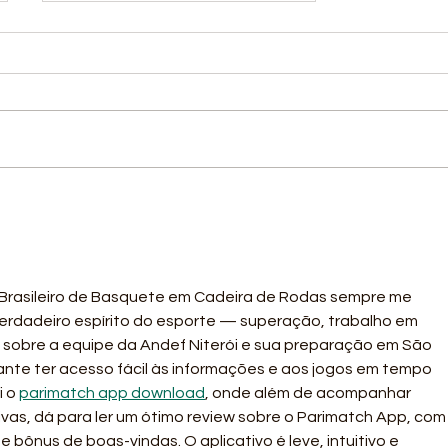
Entre os dias 12 e 14 de
junho, a ANDEF recebeu
o Campeonato
Regional Leste de
Bocha Paralímpica
asileiro de Basquete em Cadeira de Rodas sempre me 
erdadeiro espírito do esporte — superação, trabalho em 
a sobre a equipe da Andef Niterói e sua preparação em São 
ante ter acesso fácil às informações e aos jogos em tempo 
 o 
parimatch app download
, onde além de acompanhar 
vas, dá para ler um ótimo review sobre o Parimatch App, com
 bônus de boas-vindas. O aplicativo é leve, intuitivo e 