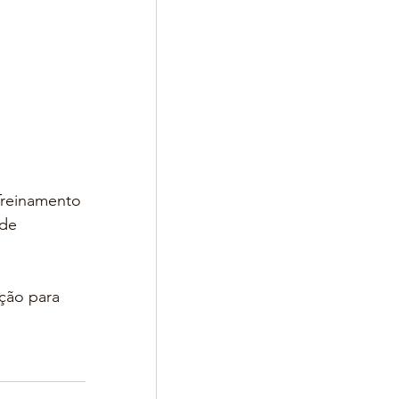
Treinamento 
de 
ção para 