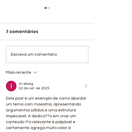
7 comentários
O primeiro dia de
5º encontro d
Escreva um comentário
competição no
programa Fo
Campeonato
Gestores Atra
Mais recente
Brasileiro Masculino
Gestão, com 
lin strong
da 1ª Divisão de
“Avaliação de
02 de out. de 2025
Basquete em Cadeira
desempenho 
Este post é um exemplo de como abordar 
de Rodas.
competência"
um tema com maestria, apresentando 
argumentos sólidos e uma estrutura 
impecável. A dedica??o em criar um 
conteúdo t?o relevante é palpável e 
certamente agrega muito valor à 