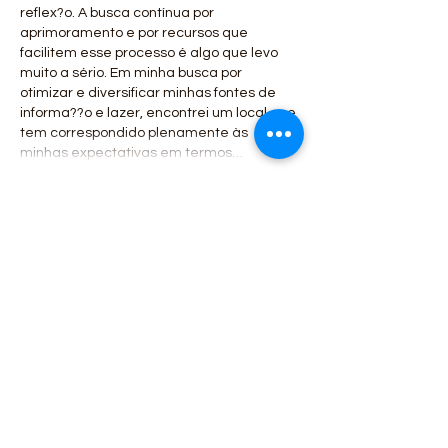
reflex?o. A busca contínua por 
aprimoramento e por recursos que 
facilitem esse processo é algo que levo 
muito a sério. Em minha busca por 
otimizar e diversificar minhas fontes de 
informa??o e lazer, encontrei um local que 
tem correspondido plenamente às 
minhas expectativas em termos…
Mostrar mais
Curtir
Responder
lin strong
02 de out. de 2025
Excelente leitura! A profundidade da 
análise e a lógica impecável do artigo s?o 
verdadeiramente inspiradoras. é raro 
encontrar um conteúdo que combine 
tamanha qualidade com clareza, e isso 
certamente agrega um valor imenso aos 