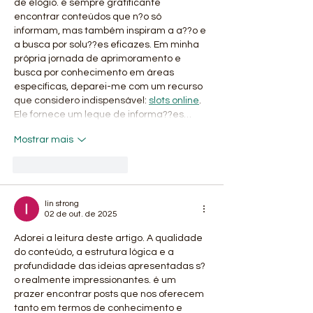
de elogio. é sempre gratificante 
encontrar conteúdos que n?o só 
informam, mas também inspiram a a??o e 
a busca por solu??es eficazes. Em minha 
própria jornada de aprimoramento e 
busca por conhecimento em áreas 
específicas, deparei-me com um recurso 
que considero indispensável: 
slots online
. 
Ele fornece um leque de informa??es…
Mostrar mais
Curtir
Responder
lin strong
02 de out. de 2025
Adorei a leitura deste artigo. A qualidade 
do conteúdo, a estrutura lógica e a 
profundidade das ideias apresentadas s?
o realmente impressionantes. é um 
prazer encontrar posts que nos oferecem 
tanto em termos de conhecimento e 