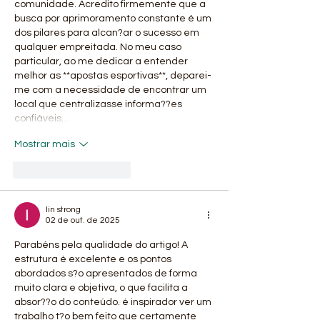
comunidade. Acredito firmemente que a 
busca por aprimoramento constante é um 
dos pilares para alcan?ar o sucesso em 
qualquer empreitada. No meu caso 
particular, ao me dedicar a entender 
melhor as **apostas esportivas**, deparei-
me com a necessidade de encontrar um 
local que centralizasse informa??es 
confiáveis…
Mostrar mais
Curtir
Responder
lin strong
02 de out. de 2025
Parabéns pela qualidade do artigo! A 
estrutura é excelente e os pontos 
abordados s?o apresentados de forma 
muito clara e objetiva, o que facilita a 
absor??o do conteúdo. é inspirador ver um 
trabalho t?o bem feito que certamente 