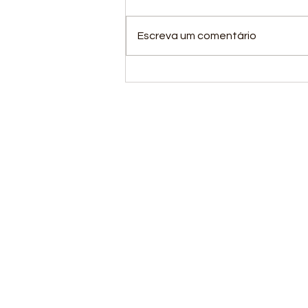
Escreva um comentário
Nossa equipe de
atletismo concluiu com
grande sucesso sua
participação na 2ª
Fase Nacional do
Circuito Loterias Caixa
de Atletismo.