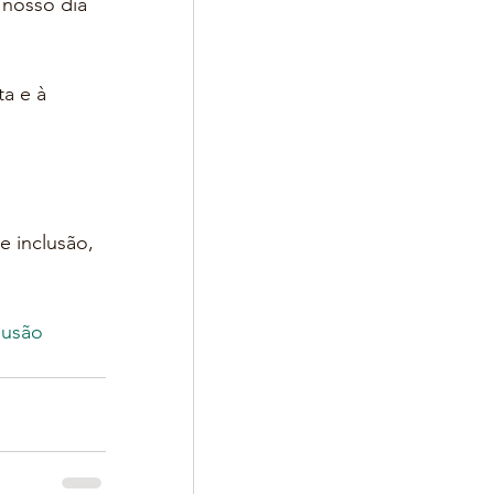
nosso dia 
a e à 
 inclusão, 
lusão