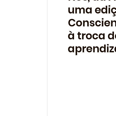
uma ediç
Conscie
à troca d
aprendiza