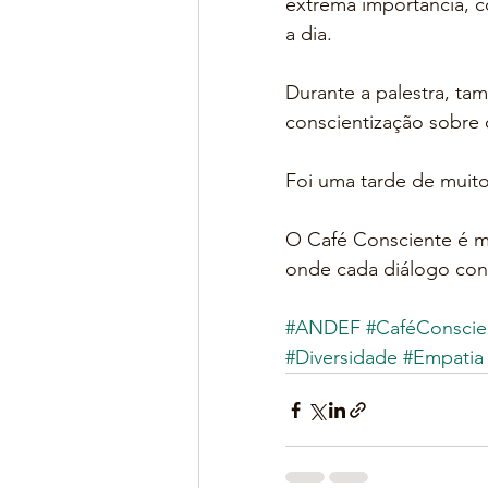
extrema importância, c
a dia.
Durante a palestra, ta
conscientização sobre 
Foi uma tarde de muito
O Café Consciente é ma
onde cada diálogo cont
#ANDEF
#CaféConscie
#Diversidade
#Empatia