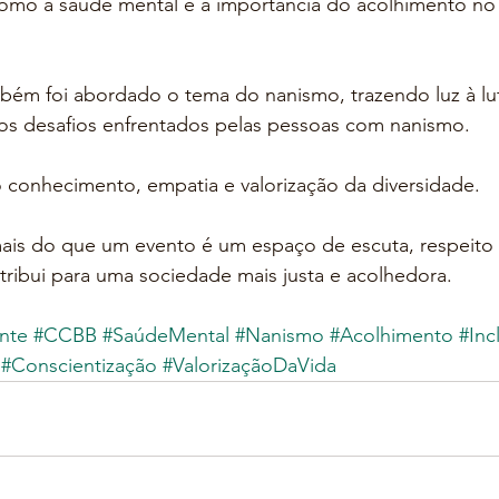
omo a saúde mental e a importância do acolhimento no 
mbém foi abordado o tema do nanismo, trazendo luz à lut
os desafios enfrentados pelas pessoas com nanismo.
 conhecimento, empatia e valorização da diversidade.
is do que um evento é um espaço de escuta, respeito e
ribui para uma sociedade mais justa e acolhedora.
nte
#CCBB
#SaúdeMental
#Nanismo
#Acolhimento
#Inc
#Conscientização
#ValorizaçãoDaVida