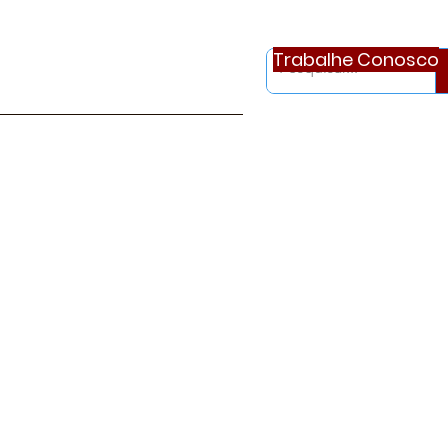
Trabalhe Conosco
otícias
Ouvidoria
Continue..