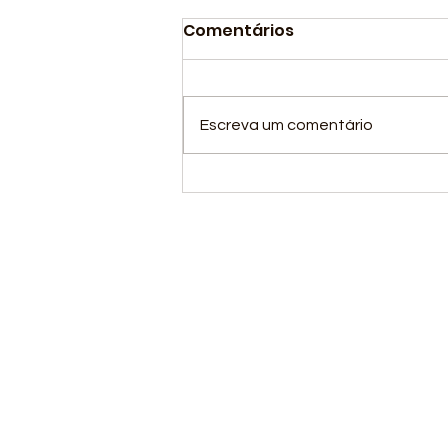
Comentários
Escreva um comentário
Nossa equipe de
atletismo concluiu com
grande sucesso sua
participação na 2ª
Fase Nacional do
Circuito Loterias Caixa
de Atletismo.