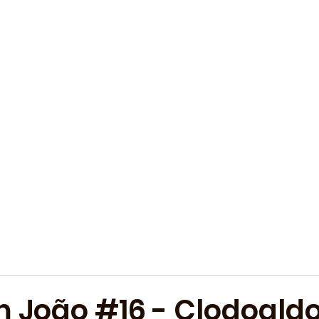
 João #16 - Clodoald