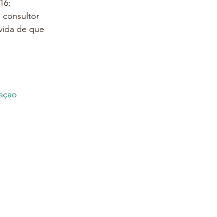
16; 
 consultor 
vida de que 
o
​ 
açao
​ 