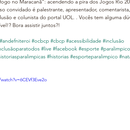
“fogo no Maracanã”: acendendo a pira dos Jogos Rio 20
o convidado é palestrante, apresentador, comentarista,
clusão e colunista do portal UOL. . Vocês tem alguma dú
el!? Bora assistir juntos?! 
#andefniteroi
​ 
#ocbcp
​ 
#cbcp
​ 
#acessibilidade
​ 
#inclusão
​ 
nclusãoparatodos
​ 
#live
​ 
#facebook
​ 
#esporte
​ 
#paralimpic
istoriasparalimpicas
​ 
#historias
​ 
#esporteparalimpico
​ 
#nat
m/watch?v=6CEVf3Eve2o