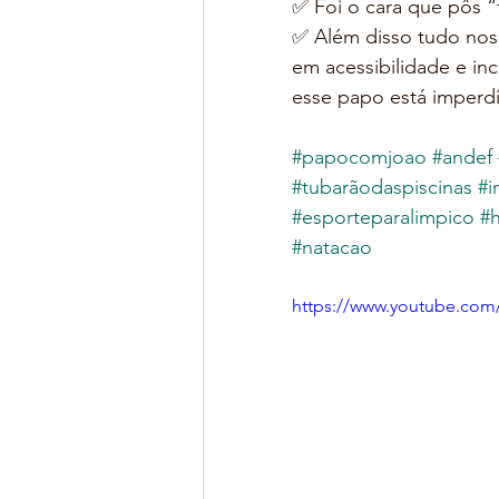
✅ Foi o cara que pôs 
✅ Além disso tudo noss
em acessibilidade e in
esse papo está imperdív
#papocomjoao
​ 
#andef
​ 
#tubarãodaspiscinas
​ 
#i
#esporteparalimpico
​ 
#h
#natacao
https://www.youtube.co