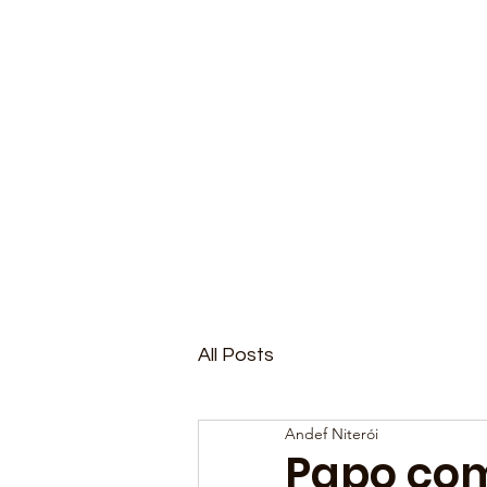
All Posts
Andef Niterói
Papo com