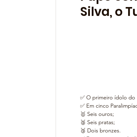
Silva, o 
✅ O primeiro ídolo do e
✅ Em cinco Paralimpíad
🥇 Seis ouros; 
🥈 Seis pratas; 
🥉 Dois bronzes. 