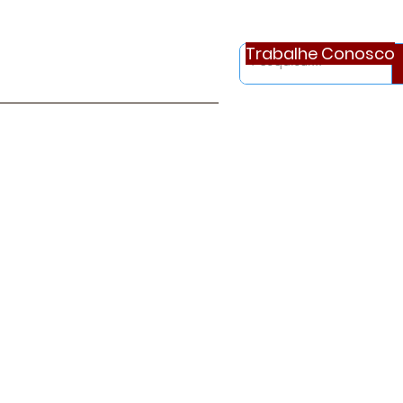
Trabalhe Conosco
otícias
Ouvidoria
Continue..