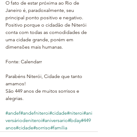
O fato de estar próxima ao Rio de 
Janeiro é, paradoxalmente, seu 
principal ponto positivo e negativo. 
Positivo porque o cidadão de Niterói 
conta com todas as comodidades de 
uma cidade grande, porém em 
dimensões mais humanas.
Fonte: Calendarr
Parabéns Niterói, Cidade que tanto 
amamos!
São 449 anos de muitos sorrisos e 
alegrias.
#andef
#andefniteroi
#cidade
#niteroi
#ani
versáriodeniteroi
#aniversario
#bday
#449
anos
#cidade
#sorriso
#familia