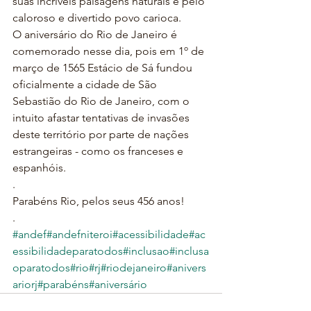
suas incríveis paisagens naturais e pelo 
caloroso e divertido povo carioca.
O aniversário do Rio de Janeiro é 
comemorado nesse dia, pois em 1º de 
março de 1565 Estácio de Sá fundou 
oficialmente a cidade de São 
Sebastião do Rio de Janeiro, com o 
intuito afastar tentativas de invasões 
deste território por parte de nações 
estrangeiras - como os franceses e 
espanhóis.
.
Parabéns Rio, pelos seus 456 anos!
.
#andef
#andefniteroi
#acessibilidade
#ac
essibilidadeparatodos
#inclusao
#inclusa
oparatodos
#rio
#rj
#riodejaneiro
#anivers
ariorj
#parabéns
#aniversário