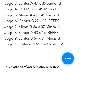
Jogo 3: Santer A 47 x 35 Santer B
Jogo 4: IREFES 27 x 42 Minas B
Jogo 5: Minas A 41 x 45 Santer B
Jogo 6:  Santer B 27 x 18 IREFES 
Jogo 7: Minas B 36 x 37 Minas A
Jogo 8: Santer A 43 x 16 IREFES 
Jogo 9: Santer B 57 x 31 Minas B 
Jogo 10:  Minas A 25 x 60 Santer A
INFORMAÇÕES SOBRE RUGBY
(Fonte Site da ABRC 
https://rugbiabrc.org.br/)
O rugby em cadeira de rodas é uma 
a 
atividade de alto rendimento e exige 
muito preparo físico de seus 
praticantes. Não faz distinção de 
gênero ou idade e pode ser praticado 