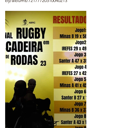
by/albums/72177720310040213