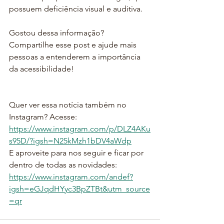
possuem deficiência visual e auditiva.
Gostou dessa informação?
Compartilhe esse post e ajude mais 
pessoas a entenderem a importância 
da acessibilidade!
Quer ver essa notícia também no 
Instagram? Acesse: 
https://www.instagram.com/p/DLZ4AKu
s95D/?igsh=N25kMzh1bDV4aWdp
E aproveite para nos seguir e ficar por 
dentro de todas as novidades: 
https://www.instagram.com/andef?
igsh=eGJqdHYyc3BpZTBt&utm_source
=qr