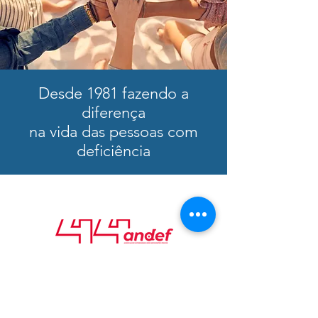
Desde 1981 fazendo a
diferença
na vida das pessoas com
deficiência
E-mail
:
andef@andef.org.br
Telefone
:
21 3262-0050
Endereço:
Rod. Prefeito João Sampaio