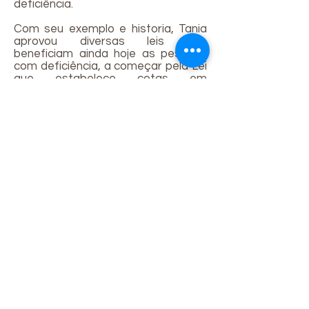
deficiência.
Com seu exemplo e historia, Tania
aprovou diversas leis que
beneficiam ainda hoje as pessoas
com deficiência, a começar pela Lei
que estabelece cotas em
Universidades e nos Concursos
Públicos no âmbito do Estado do
Rio de Janeiro, dentre muitas
outras. A luta da Andef e de
inúmeras outras organizações
espalhadas pelo Brasil, fez ainda
com que duas importantes Leis
(2048 e 2098 de 2000) e um Decreto,
o 5296 de 2004, definissem critérios
e prazos para a questão da
acessibilidade, inclusive no
transporte público.
Desde 1981 fazendo a
diferença
na vida das pessoas com