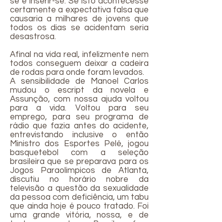
se e inserir-se. Se isto acontecesse
certamente a expectativa falsa que
causaria a milhares de jovens que
todos os dias se acidentam seria
desastrosa.
Afinal na vida real, infelizmente nem
todos conseguem deixar a cadeira
de rodas para onde foram levados.
A sensibilidade de Manoel Carlos
mudou o escript da novela e
Assunção, com nossa ajuda voltou
para a vida. Voltou para seu
emprego, para seu programa de
rádio que fazia antes do acidente,
entrevistando inclusive o então
Ministro dos Esportes Pelé, jogou
basquetebol com a seleção
brasileira que se preparava para os
Jogos Paraolimpicos de Atlanta,
discutiu no horário nobre da
televisão a questão da sexualidade
da pessoa com deficiência, um tabu
que ainda hoje é pouco tratado. Foi
uma grande vitória, nossa, e de