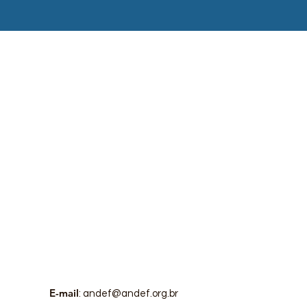
E-mail
:
andef@andef.org.br