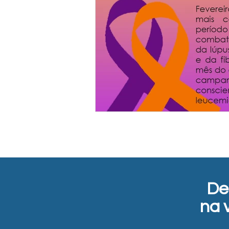
De
na 