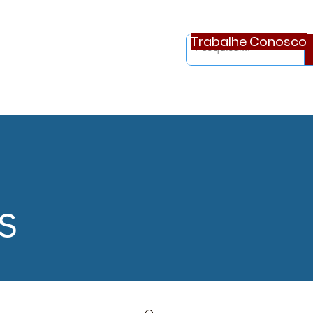
Trabalhe Conosco
otícias
Ouvidoria
Continue..
s