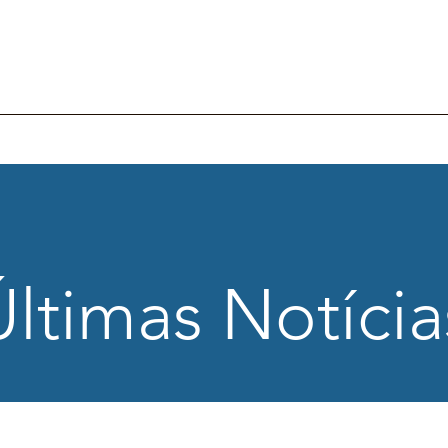
tucional
Projetos
Trabalho
Reabilitação
Direitos
N
Últimas Notícia