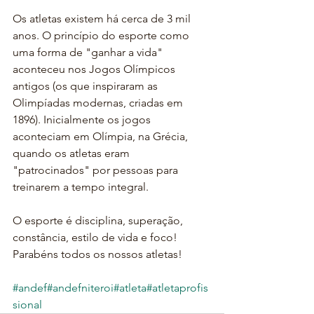
Os atletas existem há cerca de 3 mil 
anos. O princípio do esporte como 
uma forma de "ganhar a vida" 
aconteceu nos Jogos Olímpicos 
antigos (os que inspiraram as 
Olimpíadas modernas, criadas em 
1896). Inicialmente os jogos 
aconteciam em Olímpia, na Grécia, 
quando os atletas eram 
"patrocinados" por pessoas para 
treinarem a tempo integral.
O esporte é disciplina, superação, 
constância, estilo de vida e foco!
Parabéns todos os nossos atletas!
#andef
#andefniteroi
#atleta
#atletaprofis
sional