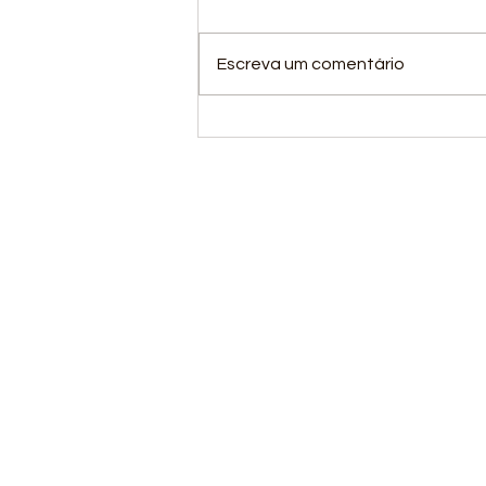
Escreva um comentário
A ANDEF Cobras está
em quadra!