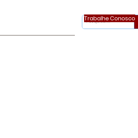
Trabalhe Conosco
otícias
Ouvidoria
Continue..