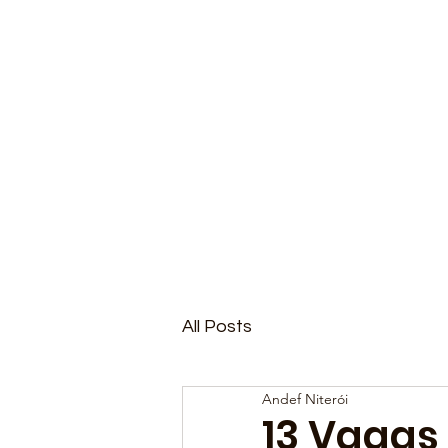
All Posts
Andef Niterói
13 Vagas