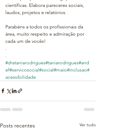
científicas. Elabora pareceres sociais, 
laudos, projetos e relatórios.
Parabéns a todos os profissionais da 
área, muito respeito e admiração por 
cada um de vocês!
.
.
#drataniarodrigues
#taniarodrigues
#and
ef
#servicosocial
#social
#maio
#inclusao
#
acessibilidade
Ver tudo
Posts recentes