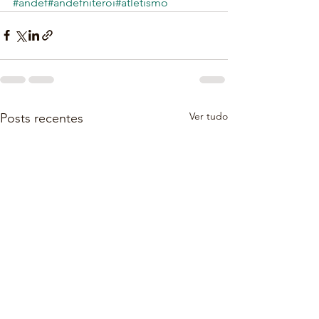
#andef
#andefniteroi
#atletismo
Ver tudo
Posts recentes