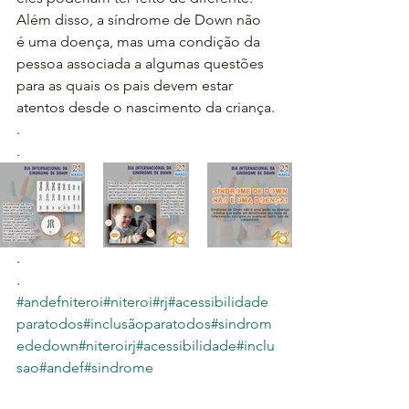
Além disso, a síndrome de Down não 
é uma doença, mas uma condição da 
pessoa associada a algumas questões 
para as quais os pais devem estar 
atentos desde o nascimento da criança.
.
.
.
.
#andefniteroi
#niteroi
#rj
#acessibilidade
paratodos
#inclusãoparatodos
#sindrom
ededown
#niteroirj
#acessibilidade
#inclu
sao
#andef
#sindrome