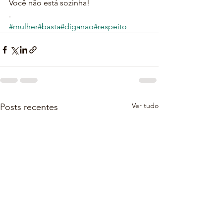
Você não está sozinha!
.
#mulher
#basta
#diganao
#respeito
Ver tudo
Posts recentes