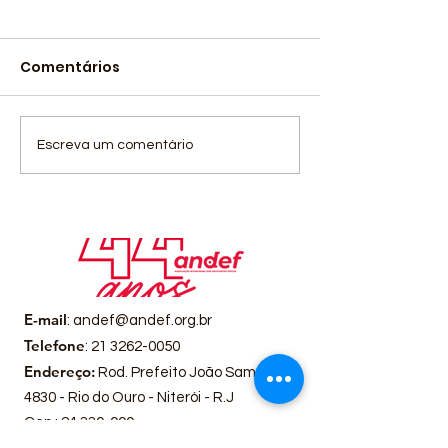
Comentários
O primeiro dia de
5º encontro d
Escreva um comentário
competição no
programa Fo
Campeonato
Gestores Atra
Brasileiro Masculino
Gestão, com 
da 1ª Divisão de
“Avaliação de
Basquete em Cadeira
desempenho 
de Rodas.
competência"
E-mail
:
andef@andef.org.br
Telefone
:
21 3262-0050
Endereço:
Rod. Prefeito João Sampaio
4830 - Rio do Ouro - Niterói - R.J
Cep.:
24.330-000
Horário de Funcionamento