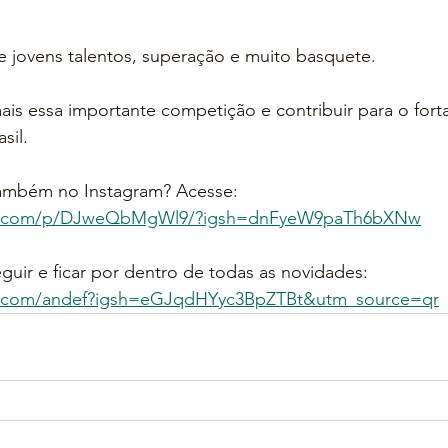
 jovens talentos, superação e muito basquete. 
ais essa importante competição e contribuir para o fort
sil.
também no Instagram? Acesse: 
ram.com/p/DJweQbMgWl9/?igsh=dnFyeW9paTh6bXNw
guir e ficar por dentro de todas as novidades: 
am.com/andef?igsh=eGJqdHYyc3BpZTBt&utm_source=qr