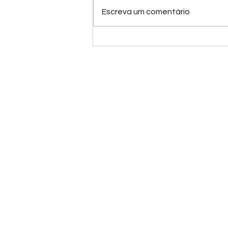
Escreva um comentário
A ANDEF Cobras está
em quadra!