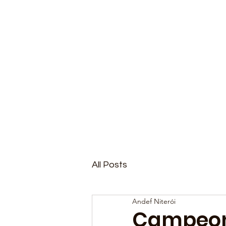
All Posts
Andef Niterói
Campeona