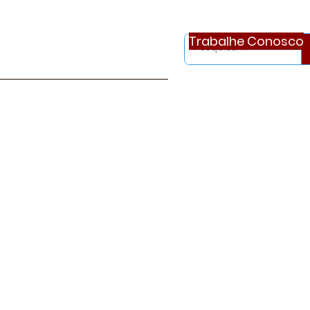
Trabalhe Conosco
otícias
Ouvidoria
Continue..