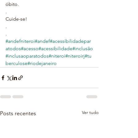
óbito.
.
Cuide-se!
.
.
#andefniteroi
#andef
#acessibilidadepar
atodos
#acesso
#acessibilidade
#inclusão
#inclusaoparatodos
#niteroi
#niteroirj
#tu
berculose
#riodejaneiro
Ver tudo
Posts recentes