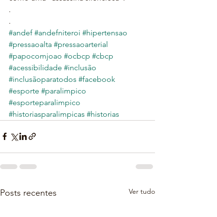
.
.
#andef
#andefniteroi
#hipertensao
#pressaoalta
#pressaoarterial
#papocomjoao
#ocbcp
#cbcp
#acessibilidade
#inclusão
#inclusãoparatodos
#facebook
#esporte
#paralimpico
#esporteparalimpico
#historiasparalimpicas
#historias
Ver tudo
Posts recentes