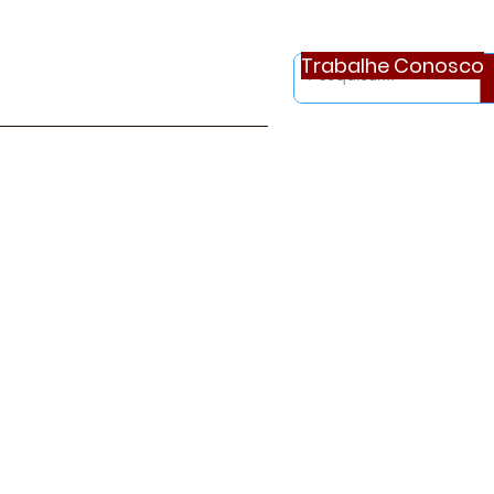
Trabalhe Conosco
otícias
Ouvidoria
Continue..