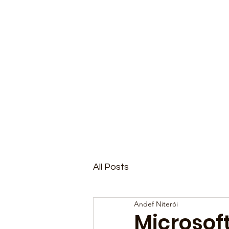
All Posts
Andef Niterói
Microsoft