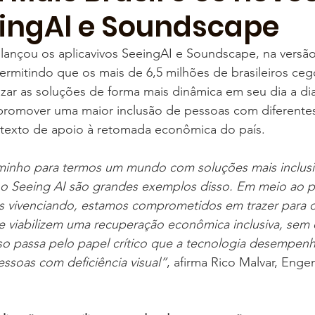
ingAl e Soundscape
l lançou os aplicavivos SeeingAI e Soundscape, na versã
permitindo que os mais de 6,5 milhões de brasileiros ce
izar as soluções de forma mais dinâmica em seu dia a di
 promover uma maior inclusão de pessoas com diferente
texto de apoio à retomada econômica do país.
minho para termos um mundo com soluções mais inclusi
 Seeing AI são grandes exemplos disso. Em meio ao p
s vivenciando, estamos comprometidos em trazer para o
ue viabilizem uma recuperação econômica inclusiva, sem 
sso passa pelo papel crítico que a tecnologia desempenh
ssoas com deficiência visual”
, afirma Rico Malvar, Enge