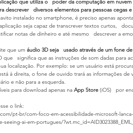
plicação que utiliza o   poder da computação em nuvem 
 para descrever   diversos elementos para pessoas cegas e
icavito instalado no smartphone, é preciso apenas apont
 aplicação seja capaz de transcrever textos curtos,   do
tificar notas de dinheiro e até mesmo   descrever a em
ite que um 
áudio 3D seja   usado através de um fone de
O que   significa que as instruções de som dadas para a
sua localização. Por exemplo: se um usuário está procu
está à direita, o fone de ouvido trará as informações de v
uário e não para a esquerda.
veis para download apenas na 
App Store
 (iOS)   por e
se o link: 
.com/pt-br/com-foco-em-acessibilidade-microsoft-lanca
e-seeing-ai-em-portugues/?wt.mc_id=AID3023388_EML