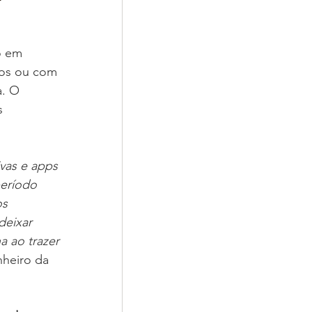
o em 
gos ou com 
a. O 
s 
vas e apps 
eríodo 
s 
deixar 
a ao trazer 
nheiro da 