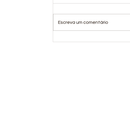
Escreva um comentário
A ANDEF Cobras está
em quadra!