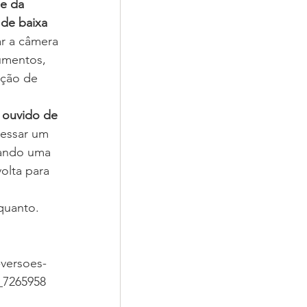
e da 
 de baixa 
ar a câmera 
cumentos, 
oção de 
 ouvido de 
cessar um 
rando uma 
olta para   
nquanto.
-versoes-
_7265958