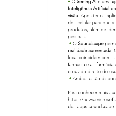
• 
O 
Seeing AI
 é uma 
a
Inteligência Artificial
visão
. Após ter o   apl
do   celular para que a
produtos, além de iden
pessoas.
• 
O 
Soundscape
 perm
realidade aumentada
. 
local coincidem com   
farmácia e a   farmácia 
o ouvido direito do us
• 
Ambos estão disponí
Para conhecer mais aces
https://news.microsoft
dos-apps-soundscape-