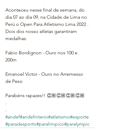
Aconteceu nesse final de semana, do 
dia 07 ao dia 09, na Cidade de Lima no 
Perú o Open Para Atletismo Lima 2022 .
Dois dos nosso atletas garantiram 
medalhas:
Fabio Bordignon - Ouro nos 100 e 
200m
Emanoel Victor - Ouro no Arremesso 
de Peso
Parabéns rapazes!! 👏🏼👏🏼👏🏼👏🏼
.
.
#andef
#andefniteroi
#atletismo
#esporte
#paradesporto
#paralimpico
#paralympic