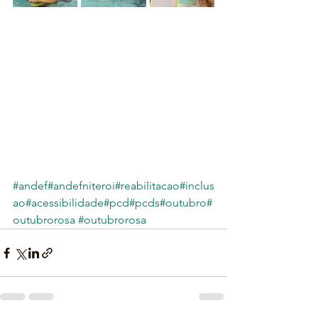
#andef
#andefniteroi
#reabilitacao
#inclus
ao
#acessibilidade
#pcd
#pcds
#outubro
#
outubrorosa
#outubrorosa