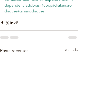
dependenciadobrasil
#cbcp
#drataniaro
drigues
#taniarodrigues
Ver tudo
Posts recentes