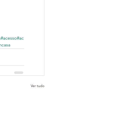
s
#acesso
#ac
mcasa
Ver tudo