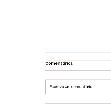
Comentários
Escreva um comentário
A ANDEF Cobras está
em quadra!