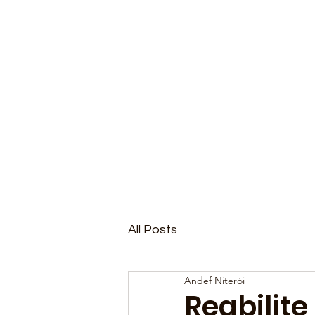
All Posts
Andef Niterói
Reabilite