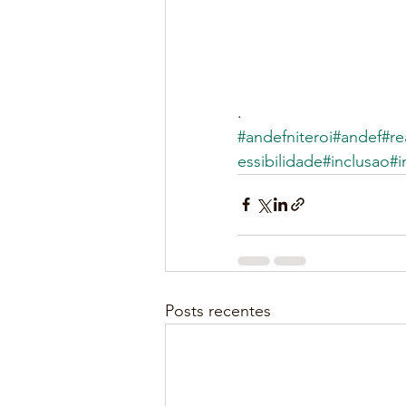
.
#andefniteroi
#andef
#re
essibilidade
#inclusao
#i
Posts recentes