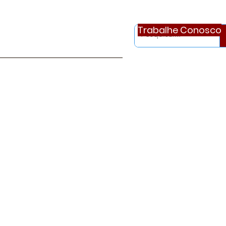
Trabalhe Conosco
otícias
Ouvidoria
Continue..