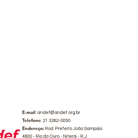
Campeonato Brasileiro
Masculino da 1ª Divisão
de Basquete em
Cadeira de Rodas.
E-mail
:
andef@andef.org.br
Telefone
: 21 3262-0050
Endereço:
Rod. Prefeito João Sampaio
4830 - Rio do Ouro - Niterói - R.J