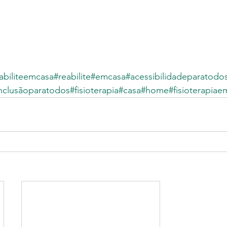
abiliteemcasa
#reabilite
#emcasa
#acessibilidadeparatodo
nclusãoparatodos
#fisioterapia
#casa
#home
#fisioterapiae