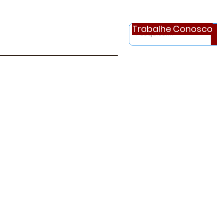
Trabalhe Conosco
otícias
Ouvidoria
Continue..