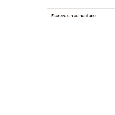
Escreva um comentário
Nossa equipe de
atletismo concluiu com
grande sucesso sua
participação na 2ª
Fase Nacional do
Circuito Loterias Caixa
de Atletismo.