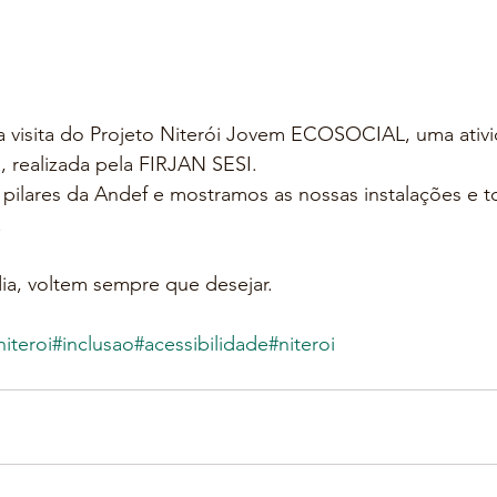
a visita do Projeto Niterói Jovem ECOSOCIAL, uma ativ
, realizada pela FIRJAN SESI.
ilares da Andef e mostramos as nossas instalações e t
!
dia, voltem sempre que desejar.
iteroi
#inclusao
#acessibilidade
#niteroi