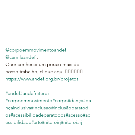
.
@corpoemmovimentoandef
@camilaandef
 .
Quer conhecer um pouco mais do 
nosso trabalho, clique aqui 👇🏻👇🏻👇🏻
https://www.andef.org.br/projetos
.
#andef
#andefniteroi
#corpoemmovimento
#corpo
#dança
#da
nçainclusiva
#inclusao
#inclusãoparatod
os
#acessibilidadeparatodos
#acesso
#ac
essibilidade
#arte
#niteroirj
#niteroi
#rj